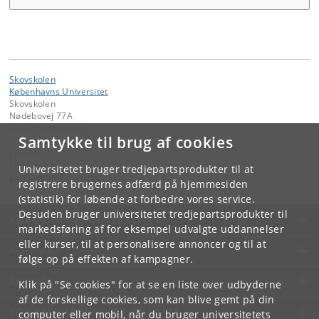
Skovskolen
Københavns Universitet
Skovskolen
Nødebovej 77A
3480 Fredensborg
Samtykke til brug af cookies
Kontakt:
Skovskolen
Universitetet bruger tredjepartsprodukter til at
parkdiplom
@
ign
.
ku
.
dk
registrere brugernes adfærd på hjemmesiden
(statistik) for løbende at forbedre vores service.
Desuden bruger universitetet tredjepartsprodukter til
KØBENHAVNS UNIVERSITET
markedsføring af for eksempel udvalgte uddannelser
eller kurser, til at personalisere annoncer og til at
KONTAKT
følge op på effekten af kampagner.
SERVICES
Klik på "Se cookies" for at se en liste over udbyderne
af de forskellige cookies, som kan blive gemt på din
FOR STUDERENDE OG ANSATTE
computer eller mobil, når du bruger universitetets