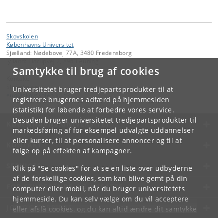
Skovskolen
Københavns Universitet
Sjælland: Nødebovej 77A, 3480 Fredensborg
Jylland: Eldrupvej 2, 8963 Auning
Samtykke til brug af cookies
Kontakt:
Skovskolen
Universitetet bruger tredjepartsprodukter til at
eud
@
skovskolen
.
ku
.
dk
registrere brugernes adfærd på hjemmesiden
(statistik) for løbende at forbedre vores service.
Desuden bruger universitetet tredjepartsprodukter til
KØBENHAVNS UNIVERSITET
markedsføring af for eksempel udvalgte uddannelser
eller kurser, til at personalisere annoncer og til at
KONTAKT
følge op på effekten af kampagner.
SERVICES
Klik på "Se cookies" for at se en liste over udbyderne
af de forskellige cookies, som kan blive gemt på din
FOR STUDERENDE OG ANSATTE
computer eller mobil, når du bruger universitetets
hjemmeside. Du kan selv vælge om du vil acceptere
JOB OG KARRIERE
eller afslå cookies, og du kan altid ændre dit samtykke