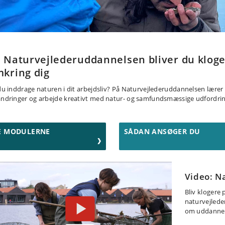
 Naturvejlederuddannelsen bliver du kloge
kring dig
 du inddrage naturen i dit arbejdsliv? På Naturvejlederuddannelsen lærer d
andringer og arbejde kreativt med natur- og samfundsmæssige udfordrin
E MODULERNE
SÅDAN ANSØGER DU
Video: N
Bliv klogere 
naturvejlede
om uddannels