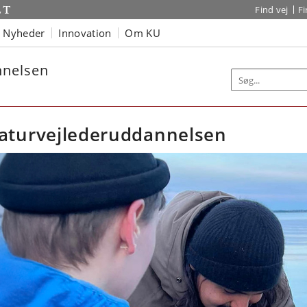
Find vej
F
Nyheder
Innovation
Om KU
nnelsen
aturvejlederuddannelsen