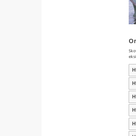
O
Sko
eks
H
H
H
H
H