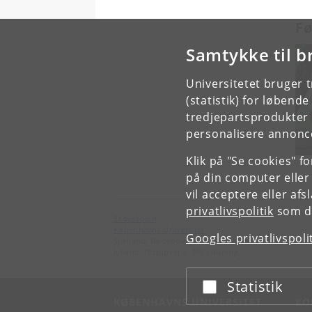
Fø
Samtykke til b
Universitetet bruger 
(statistik) for løbend
tredjepartsprodukter t
personalisere annonce
Klik på "Se cookies" f
på din computer eller
vil acceptere eller af
privatlivspolitik
som du
Skovskolen
Københavns Universitet
Googles privatlivspoli
Sjælland: Nødebovej 77A, 3480 Fredensborg
Jylland: Eldrupvej 2, 8963 Auning
Statistik
Acceptér eller afslå
KØBENHAVNS UNIVERSITET
KO