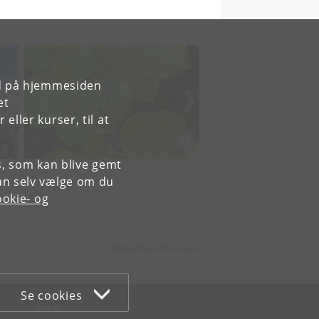
rd på hjemmesiden
et
ller kurser, til at
es, som kan blive gemt
an selv vælge om du
okie- og
Kontakt:
Johanne Lybecker Christiani
naturvejleder
@
ign
.
ku
.
dk
Se cookies
WEB