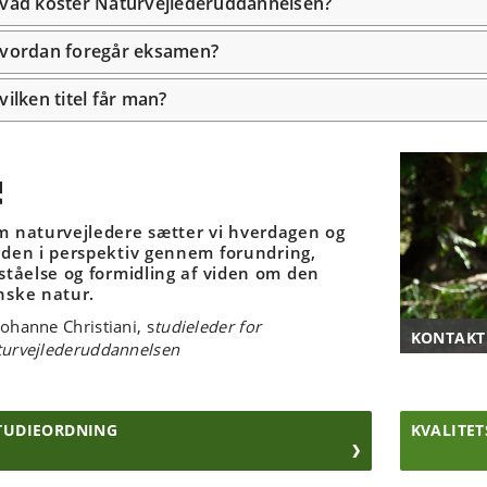
vad koster Naturvejlederuddannelsen?
vordan foregår eksamen?
vilken titel får man?
m naturvejledere sætter vi hverdagen og
rden i perspektiv gennem forundring,
ståelse og formidling af viden om den
nske natur.
Johanne Christiani, s
tudieleder for
KONTAKT
urvejlederuddannelsen
TUDIEORDNING
KVALITET