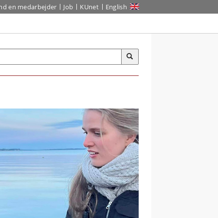
ind en medarbejder
Job
KUnet
English