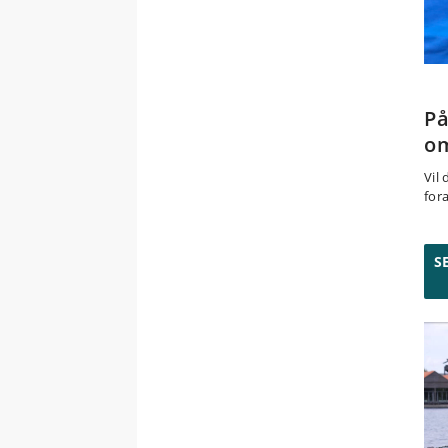
På
om
Vil
for
S