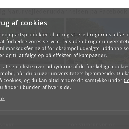
lg Naturvejlederuddannelsen på Facebook
rug af cookies
tredjepartsprodukter til at registrere brugernes adfæ
e at forbedre vores service. Desuden bruger universitet
il markedsføring af for eksempel udvalgte uddannelser e
r og til at følge op på effekten af kampagner.
or at se en liste over udbyderne af de forskellige cooki
 mobil, når du bruger universitetets hjemmeside. Du k
slå cookies, og du kan altid ændre dit samtykke under
Co
 finder i bunden af hver side.
tik
NTAKT
FOR STUDERENDE OG