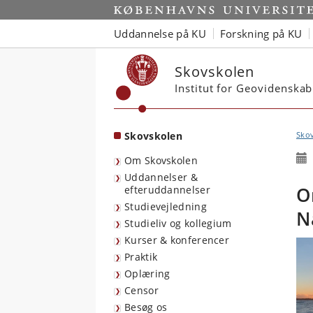
Start
Uddannelse på KU
Forskning på KU
Skovskolen
Institut for Geovidenskab
Skovskolen
Sko
Om Skovskolen
Uddannelser &
O
efteruddannelser
Studievejledning
N
Studieliv og kollegium
Kurser & konferencer
Praktik
Oplæring
Censor
Besøg os