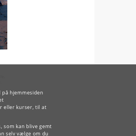
le,
.
rd på hjemmesiden
en
et
ller kurser, til at
es, som kan blive gemt
an selv vælge om du