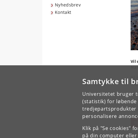
Nyhedsbrev
Kontakt
Vil
Nat
På 
Samtykke til b
eng
Universitetet bruger 
Udd
af d
(statistik) for løbend
tredjepartsprodukter t
Til
personalisere annonce
T
Klik på "Se cookies" f
på din computer eller