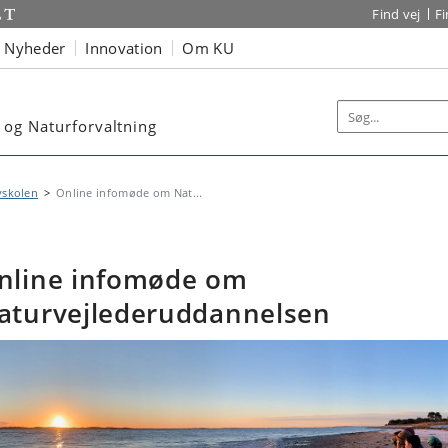
Find vej
F
Nyheder
Innovation
Om KU
 og Naturforvaltning
vskolen
Online infomøde om Nat...
nline infomøde om
aturvejlederuddannelsen