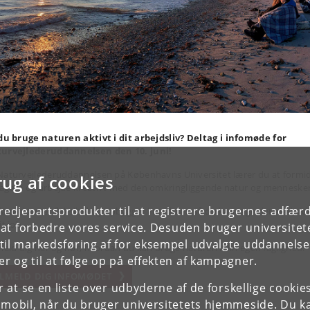
 du bruge naturen aktivt i dit arbejdsliv?
Deltag i infomøde for
urvejlederuddannelsen den 10. juni!
Naturvejlederuddannelsen på Københavns Universitet lærer du at formid
rug af cookies
agere og arbejde kreativt med den omkringliggende natur og mennesker
tredjepartsprodukter til at registrere brugernes adfæ
annelsen er fleksibel og opbygget i moduler, så du kan tage den ved sid
it job.
e at forbedre vores service. Desuden bruger universitet
il markedsføring af for eksempel udvalgte uddannelser e
meld dig her og hør, hvordan du kan bruge naturen i din egen faglighed:
r og til at følge op på effekten af kampagner.
ILMELD DIG INFOMØDET
or at se en liste over udbyderne af de forskellige cooki
 mobil, når du bruger universitetets hjemmeside. Du k